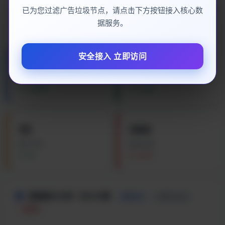
3467332
12:10
4+5+3=12
小
命中
大小
已为您过滤广告垃圾节点，请点击下方按钮接入核心数
据服务。
3467331
12:07
2+3+9=14
小
未中
-
安全接入 立即访问
480
2.5%
总数据记录
综合准确率
+12.5%
+3.2%
10
390
累计命中
偏差次数
+8
-2.1%
数据统计分析 · 近400期
号码 21
出现 10 次
2.5%