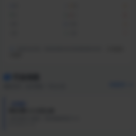
单
1
双
9
大
2
小
8
大单
0
大双
2
小单
1
小双
7
后续开出号码：
10 04 08 14 12 10 09 06 14 12
数据实
时更新
行业动态
查看更多
最新资讯 · 技术更新 · 平台公告
技术更新
算法引擎 v3.0 正式上线
全新深度学习模型，预测准确率提升12%
2026-07-18