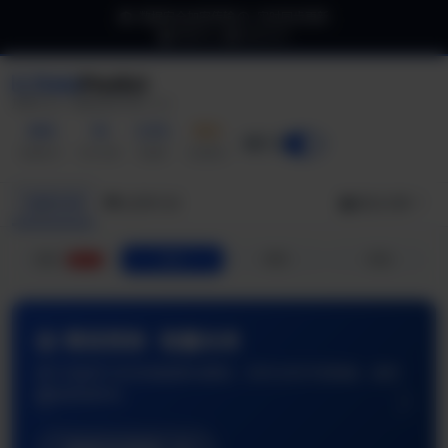
数据安全加密传输
实时同步更新
帮助中心
商务合作
Data
Predict
加拿大28 · 智能预测引擎 v3.0
400
10
2.5%
大小
开启
数据样本
命中次数
准确率
当前模式
加拿大28
台湾PC28
算法引擎
组合
大小
单双
杀组
热门
大数据驱动决策
实时分析开奖数据，提供
累积海量历史数据，通过机器学习持续
准确率。