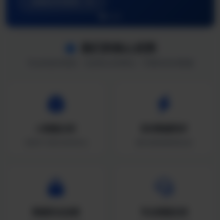
查看数据看板
我们的核心优势
专业的技术团队 · 先进的分析算法 · 可靠的实时数据
AI智能分析
实时数据同步
深度学习算法持续优化
毫秒级数据更新延迟
数据安全加密
专业客服支持